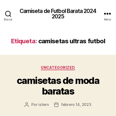
Camiseta de Futbol Barata 2024
2025
Buscar
Menú
Etiqueta:
camisetas ultras futbol
Categorías
UNCATEGORIZED
camisetas de moda
baratas
Por
istern
febrero 14, 2023
Autor
Fecha
de
de