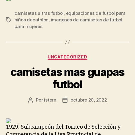
camisetas ultras futbol
,
equipaciones de futbol para
niños decathlon
,
imagenes de camisetas de futbol
Etiquetas
para mujeres
Categorías
UNCATEGORIZED
camisetas mas guapas
futbol
Por
istern
octubre 20, 2022
Autor
Fecha
de
de
la
la
entrada
entrada
1929: Subcampeón del Torneo de Selección y
Competencia de la Liga Provincial de