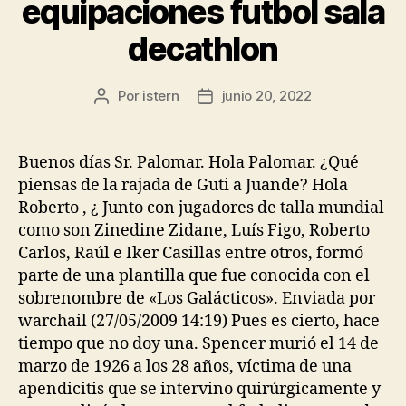
equipaciones futbol sala
decathlon
Por
istern
junio 20, 2022
Autor
Fecha
de
de
la
la
entrada
entrada
Buenos días Sr. Palomar. Hola Palomar. ¿Qué
piensas de la rajada de Guti a Juande? Hola
Roberto , ¿ Junto con jugadores de talla mundial
como son Zinedine Zidane, Luís Figo, Roberto
Carlos, Raúl e Iker Casillas entre otros, formó
parte de una plantilla que fue conocida con el
sobrenombre de «Los Galácticos». Enviada por
warchail (27/05/2009 14:19) Pues es cierto, hace
tiempo que no doy una. Spencer murió el 14 de
marzo de 1926 a los 28 años, víctima de una
apendicitis que se intervino quirúrgicamente y