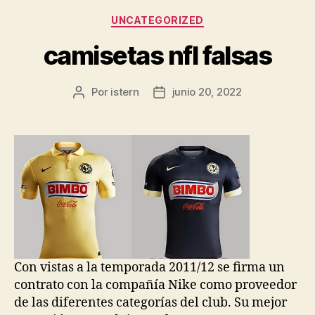
Categorías
UNCATEGORIZED
camisetas nfl falsas
Por
istern
junio 20, 2022
Autor
Fecha
de
de
la
la
entrada
entrada
Con vistas a la temporada 2011/12 se firma un
contrato con la compañía Nike como proveedor
de las diferentes categorías del club. Su mejor