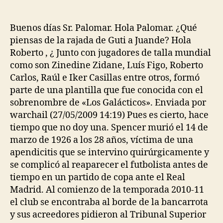
de
de
la
la
entrada
entrada
Buenos días Sr. Palomar. Hola Palomar. ¿Qué
piensas de la rajada de Guti a Juande? Hola
Roberto , ¿ Junto con jugadores de talla mundial
como son Zinedine Zidane, Luís Figo, Roberto
Carlos, Raúl e Iker Casillas entre otros, formó
parte de una plantilla que fue conocida con el
sobrenombre de «Los Galácticos». Enviada por
warchail (27/05/2009 14:19) Pues es cierto, hace
tiempo que no doy una. Spencer murió el 14 de
marzo de 1926 a los 28 años, víctima de una
apendicitis que se intervino quirúrgicamente y
se complicó al reaparecer el futbolista antes de
tiempo en un partido de copa ante el Real
Madrid. Al comienzo de la temporada 2010-11
el club se encontraba al borde de la bancarrota
y sus acreedores pidieron al Tribunal Superior