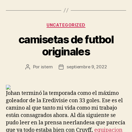
Categorías
UNCATEGORIZED
camisetas de futbol
originales
Por
istern
septiembre 9, 2022
Autor
Fecha
de
de
la
la
entrada
entrada
Johan terminó la temporada como el máximo
goleador de la Eredivisie con 33 goles. Ese es el
camino al que tanto mi vida como mi trabajo
están consagrados ahora. Al día siguiente se
pudo leer en la prensa neerlandesa que parecía
que ya todo estaba bien con Cruyff,
equipacion