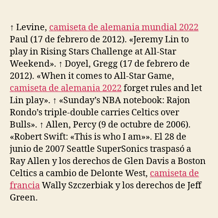
de
de
la
la
entrada
entrada
↑ Levine,
camiseta de alemania mundial 2022
Paul (17 de febrero de 2012). «Jeremy Lin to
play in Rising Stars Challenge at All-Star
Weekend». ↑ Doyel, Gregg (17 de febrero de
2012). «When it comes to All-Star Game,
camiseta de alemania 2022
forget rules and let
Lin play». ↑ «Sunday’s NBA notebook: Rajon
Rondo’s triple-double carries Celtics over
Bulls». ↑ Allen, Percy (9 de octubre de 2006).
«Robert Swift: «This is who I am»». El 28 de
junio de 2007 Seattle SuperSonics traspasó a
Ray Allen y los derechos de Glen Davis a Boston
Celtics a cambio de Delonte West,
camiseta de
francia
Wally Szczerbiak y los derechos de Jeff
Green.