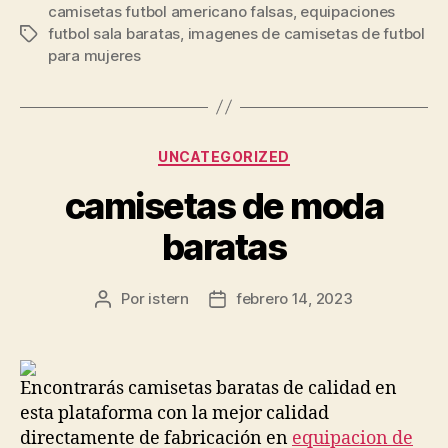
camisetas futbol americano falsas
,
equipaciones
futbol sala baratas
,
imagenes de camisetas de futbol
Etiquetas
para mujeres
Categorías
UNCATEGORIZED
camisetas de moda
baratas
Por
istern
febrero 14, 2023
Autor
Fecha
de
de
la
la
entrada
entrada
Encontrarás camisetas baratas de calidad en
esta plataforma con la mejor calidad
directamente de fabricación en
equipacion de