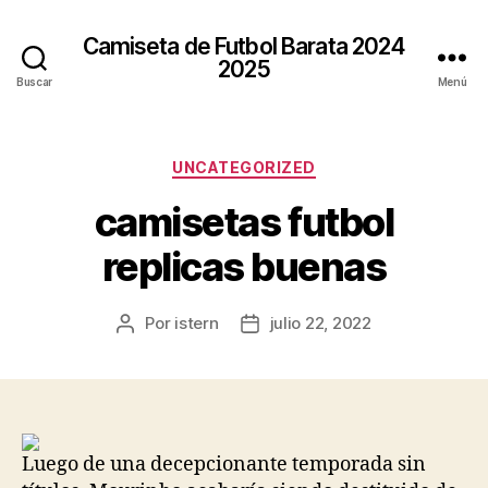
Camiseta de Futbol Barata 2024
2025
Buscar
Menú
Categorías
UNCATEGORIZED
camisetas futbol
replicas buenas
Por
istern
julio 22, 2022
Autor
Fecha
de
de
la
la
entrada
entrada
Luego de una decepcionante temporada sin