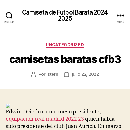
Camiseta de Futbol Barata 2024
2025
Buscar
Menú
Categorías
UNCATEGORIZED
camisetas baratas cfb3
Por
istern
julio 22, 2022
Autor
Fecha
de
de
la
la
entrada
entrada
Edwin Oviedo como nuevo presidente,
equipacion real madrid 2022 23
quien había
sido presidente del club Juan Aurich. En marzo