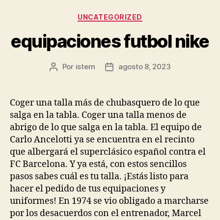
Categorías
UNCATEGORIZED
equipaciones futbol nike
Por
istern
agosto 8, 2023
Autor
Fecha
de
de
la
la
entrada
entrada
Coger una talla más de chubasquero de lo que
salga en la tabla. Coger una talla menos de
abrigo de lo que salga en la tabla. El equipo de
Carlo Ancelotti ya se encuentra en el recinto
que albergará el superclásico español contra el
FC Barcelona. Y ya está, con estos sencillos
pasos sabes cuál es tu talla. ¡Estás listo para
hacer el pedido de tus equipaciones y
uniformes! En 1974 se vio obligado a marcharse
por los desacuerdos con el entrenador, Marcel