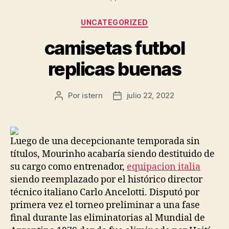
Categorías
UNCATEGORIZED
camisetas futbol
replicas buenas
Por
istern
julio 22, 2022
Autor
Fecha
de
de
la
la
entrada
entrada
Luego de una decepcionante temporada sin
títulos, Mourinho acabaría siendo destituido de
su cargo como entrenador,
equipacion italia
siendo reemplazado por el histórico director
técnico italiano Carlo Ancelotti. Disputó por
primera vez el torneo preliminar a una fase
final durante las eliminatorias al Mundial de