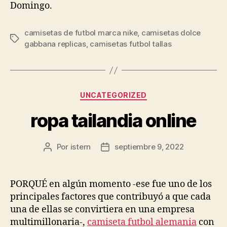
Domingo.
camisetas de futbol marca nike
,
camisetas dolce
Etiquetas
gabbana replicas
,
camisetas futbol tallas
Categorías
UNCATEGORIZED
ropa tailandia online
Por
istern
septiembre 9, 2022
Autor
Fecha
de
de
la
la
entrada
entrada
PORQUÉ en algún momento -ese fue uno de los
principales factores que contribuyó a que cada
una de ellas se convirtiera en una empresa
multimillonaria-,
camiseta futbol alemania
con