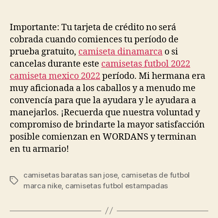
de
de
la
la
entrada
entrada
Importante: Tu tarjeta de crédito no será
cobrada cuando comiences tu período de
prueba gratuito,
camiseta dinamarca
o si
cancelas durante este
camisetas futbol 2022
camiseta mexico 2022
período. Mi hermana era
muy aficionada a los caballos y a menudo me
convencía para que la ayudara y le ayudara a
manejarlos. ¡Recuerda que nuestra voluntad y
compromiso de brindarte la mayor satisfacción
posible comienzan en WORDANS y terminan
en tu armario!
camisetas baratas san jose
,
camisetas de futbol
Etiquetas
marca nike
,
camisetas futbol estampadas