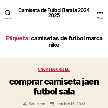
Camiseta de Futbol Barata 2024
2025
Buscar
Menú
Etiqueta:
camisetas de futbol marca
nike
Categorías
UNCATEGORIZED
comprar camiseta jaen
futbol sala
Por
istern
octubre 16, 2023
Autor
Fecha