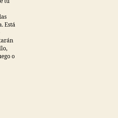
e tu
das
. Está
e
tarán
lo,
uego o