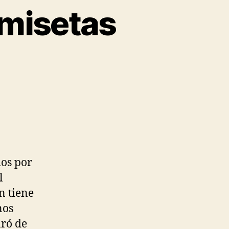
amisetas
dos por
l
n tiene
nos
aró de