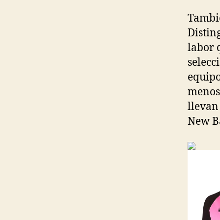
Tambié
Distin
labor 
selecc
equipo
menos 
llevan
New B