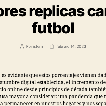
ores replicas c
futbol
Por
istern
febrero 14, 2023
Autor
Fecha
de
de
la
la
entrada
entrada
n es evidente que estos porcentajes vienen da
stumbre digital establecida, el incremento de
io online desde principios de década tambié
usa mayor a considerar: una pandemia que 
 a permanecer en nuestros hogares y nos sep