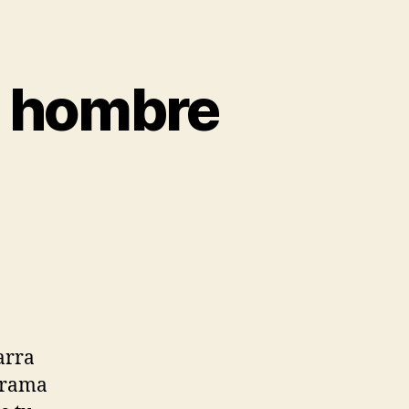
 hombre
arra
ograma