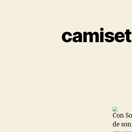
camise
Con So
de son