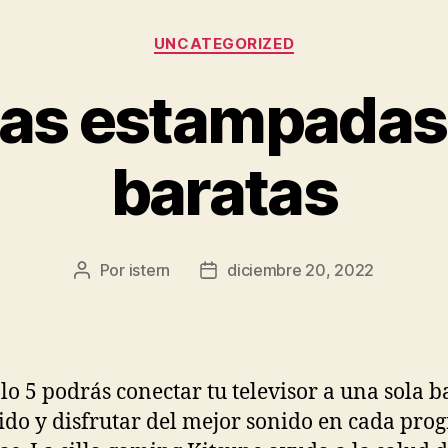
Categorías
UNCATEGORIZED
tas estampadas
baratas
Por
istern
diciembre 20, 2022
Autor
Fecha
de
de
la
la
entrada
entrada
lo 5 podrás conectar tu televisor a una sola b
ido y disfrutar del mejor sonido en cada pr