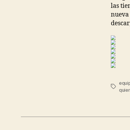
las ti
nueva 
descar
equi
Etiqueta
quie