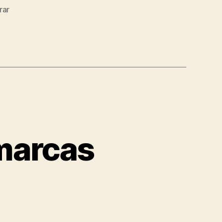
rar
marcas