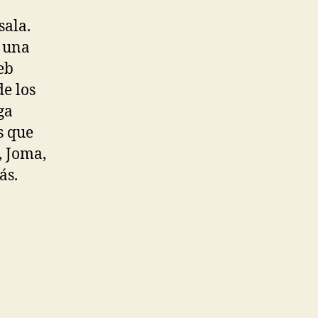
sala.
s una
eb
de los
ga
s que
, Joma,
ás.