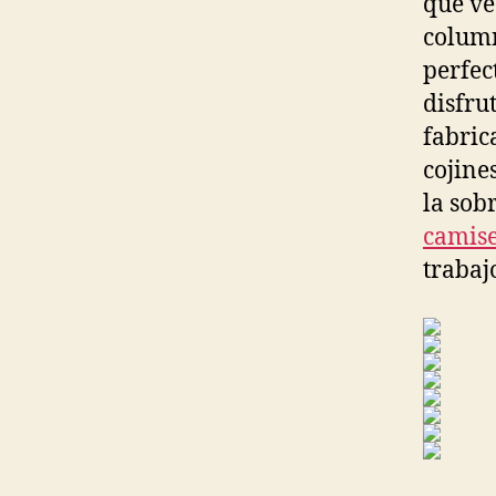
que ve
column
perfec
disfru
fabric
cojine
la sob
camise
trabaj