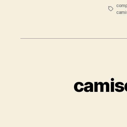
comp
Etiqueta
cami
camis