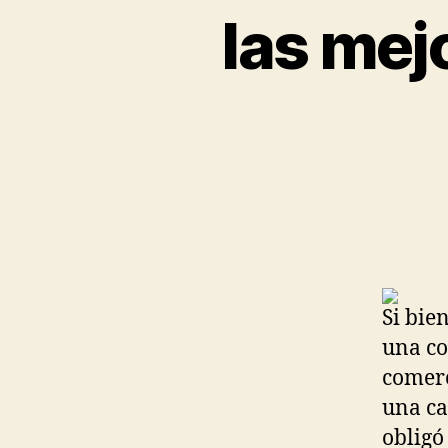
las mej
Si bie
una co
comerc
una ca
obligó