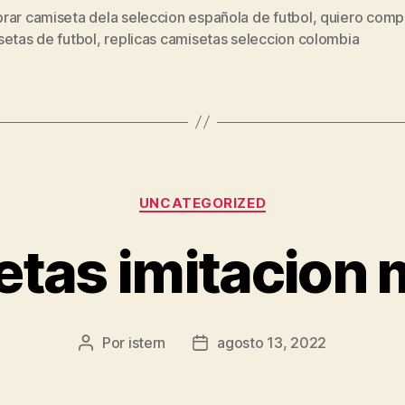
rar camiseta dela seleccion española de futbol
,
quiero comp
s
setas de futbol
,
replicas camisetas seleccion colombia
Categorías
UNCATEGORIZED
etas imitacion 
Por
istern
agosto 13, 2022
Autor
Fecha
de
de
la
la