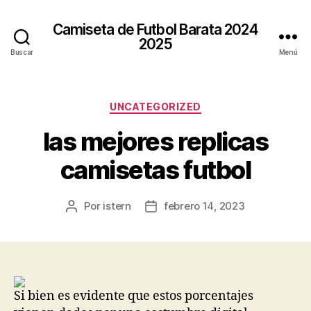
Camiseta de Futbol Barata 2024
2025
Buscar
Menú
Categorías
UNCATEGORIZED
las mejores replicas
camisetas futbol
Por
istern
febrero 14, 2023
Autor
Fecha
de
de
la
la
entrada
entrada
Si bien es evidente que estos porcentajes