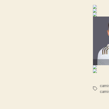
camis
Etiqueta
camis