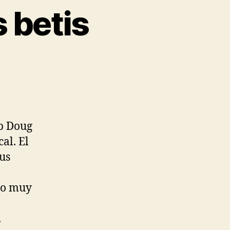
 betis
ub Doug
al. El
sus
ido muy
.