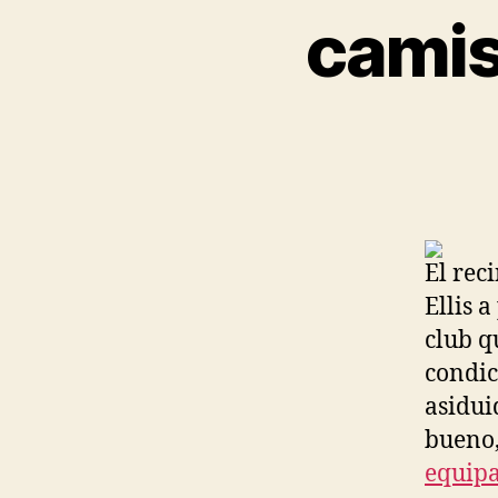
camis
El rec
Ellis a
club q
condic
asidui
bueno,
equip