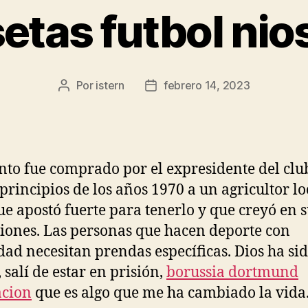
etas futbol nios
Por
istern
febrero 14, 2023
Autor
Fecha
de
de
la
la
entrada
entrada
into fue comprado por el expresidente del cl
 principios de los años 1970 a un agricultor loc
ue apostó fuerte para tenerlo y que creyó en 
iones. Las personas que hacen deporte con
dad necesitan prendas específicas. Dios ha s
 salí de estar en prisión,
borussia dortmund
acion
que es algo que me ha cambiado la vida