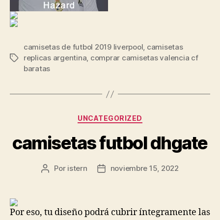
camisetas de futbol 2019 liverpool
,
camisetas
replicas argentina
,
comprar camisetas valencia cf
Etiquetas
baratas
Categorías
UNCATEGORIZED
camisetas futbol dhgate
Por
istern
noviembre 15, 2022
Autor
Fecha
de
de
la
la
entrada
entrada
Por eso, tu diseño podrá cubrir íntegramente las