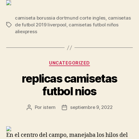
camiseta borussia dortmund corte ingles
,
camisetas
de futbol 2019 liverpool
,
camisetas futbol niños
Etiquetas
aliexpress
Categorías
UNCATEGORIZED
replicas camisetas
futbol nios
Por
istern
septiembre 9, 2022
Autor
Fecha
de
de
la
la
entrada
entrada
En el centro del campo, manejaba los hilos del