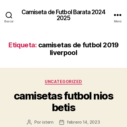
Camiseta de Futbol Barata 2024
2025
Buscar
Menú
Etiqueta:
camisetas de futbol 2019
liverpool
Categorías
UNCATEGORIZED
camisetas futbol nios
betis
Por
istern
febrero 14, 2023
Autor
Fecha