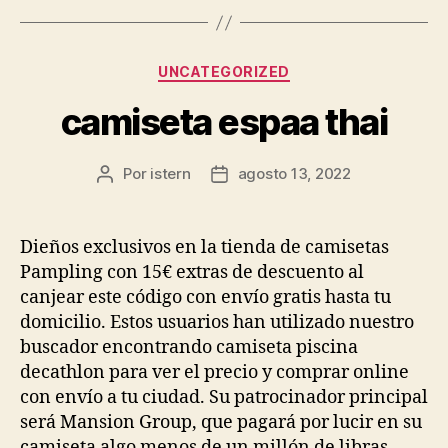
Categorías
UNCATEGORIZED
camiseta espaa thai
Por
istern
agosto 13, 2022
Autor
Fecha
de
de
la
la
entrada
entrada
Dieños exclusivos en la tienda de camisetas
Pampling con 15€ extras de descuento al
canjear este código con envío gratis hasta tu
domicilio. Estos usuarios han utilizado nuestro
buscador encontrando camiseta piscina
decathlon para ver el precio y comprar online
con envío a tu ciudad. Su patrocinador principal
será Mansion Group, que pagará por lucir en su
camiseta algo menos de un millón de libras.