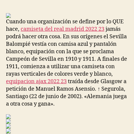
de
de
la
la
entrada
entrada
Cuando una organización se define por lo QUE
hace,
camiseta del real madrid 2022 23
jamás
podrá hacer otra cosa. En sus orígenes el Sevilla
Balompié vestía con camisa azul y pantalón
blanco, equipación con la que se proclama
Campeón de Sevilla en 1910 y 1911. A finales de
1911, comienza a utilizar una camiseta con
rayas verticales de colores verde y blanco,
equipacion ajax 2022 23
traída desde Glasgow a
petición de Manuel Ramos Asensio. ↑ Segurola,
Santiago (22 de junio de 2002). «Alemania juega
a otra cosa y gana».