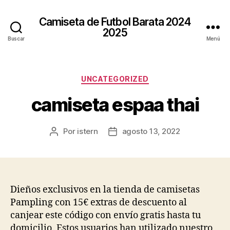
Camiseta de Futbol Barata 2024
2025
Buscar
Menú
Categorías
UNCATEGORIZED
camiseta espaa thai
Por
istern
agosto 13, 2022
Autor
Fecha
de
de
la
la
entrada
entrada
Dieños exclusivos en la tienda de camisetas
Pampling con 15€ extras de descuento al
canjear este código con envío gratis hasta tu
domicilio. Estos usuarios han utilizado nuestro