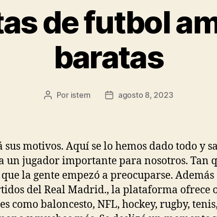
as de futbol a
baratas
Por
istern
agosto 8, 2023
Autor
Fecha
de
de
la
la
entrada
entrada
 sus motivos. Aquí se lo hemos dado todo y s
a un jugador importante para nosotros. Tan q
 que la gente empezó a preocuparse. Además 
rtidos del Real Madrid., la plataforma ofrece 
es como baloncesto, NFL, hockey, rugby, tenis