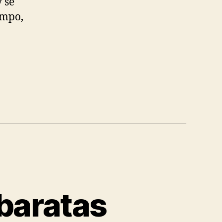
 se
ampo,
baratas