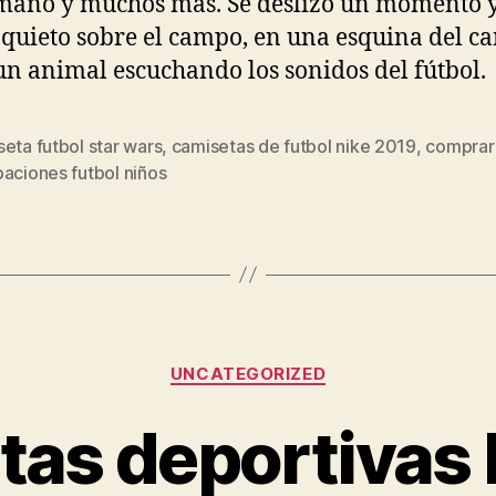
ano y muchos más. Se deslizó un momento y
quieto sobre el campo, en una esquina del c
n animal escuchando los sonidos del fútbol.
eta futbol star wars
,
camisetas de futbol nike 2019
,
comprar
s
aciones futbol niños
Categorías
UNCATEGORIZED
tas deportivas 