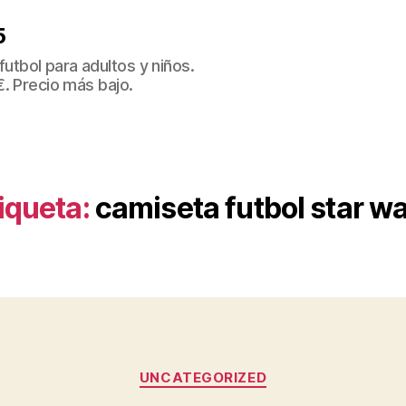
5
tbol para adultos y niños.
€. Precio más bajo.
iqueta:
camiseta futbol star w
Categorías
UNCATEGORIZED