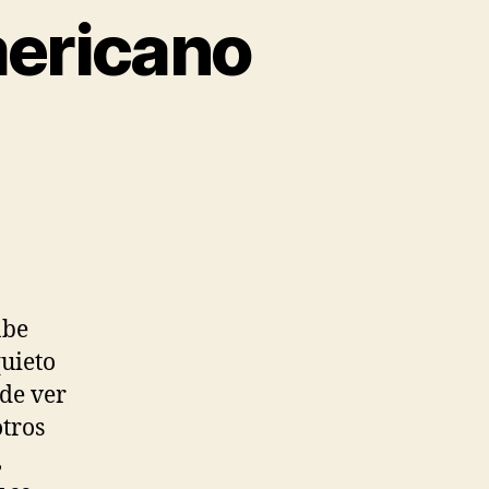
mericano
abe
uieto
de ver
otros
,