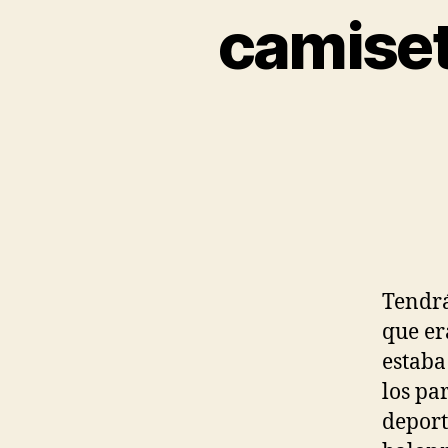
camiset
Tendrá
que er
estaba
los pa
deport