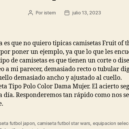
Por
istern
julio 13, 2023
Autor
Fecha
de
de
la
la
entrada
entrada
a es que no quiero tipicas camisetas Fruit of t
por poner un ejemplo, ya que lo que les encu
 tipo de camisetas es que tienen un corte o dis
o a mi parecer, demasiado recto o tubular d
uello demasiado ancho y ajustado al cuello.
ta Tipo Polo Color Dama Mujer. El acierto se
 a día. Responderemos tan rápido como nos s
e.
eta futbol japon
,
camiseta futbol star wars
,
equipacion selec
s