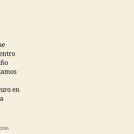
he
entro
eño
igamos
guro en
ea
cion