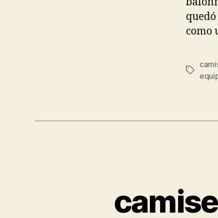
balonm
quedó 
como u
camis
Etiqueta
equip
camise