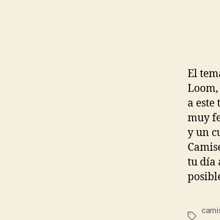
El tem
Loom, 
a este
muy fe
y un c
Camise
tu día
posibl
camis
Etiqueta