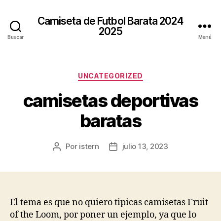
Camiseta de Futbol Barata 2024
2025
Buscar
Menú
Categorías
UNCATEGORIZED
camisetas deportivas
baratas
Por
istern
julio 13, 2023
Autor
Fecha
de
de
la
la
entrada
entrada
El tema es que no quiero tipicas camisetas Fruit
of the Loom, por poner un ejemplo, ya que lo