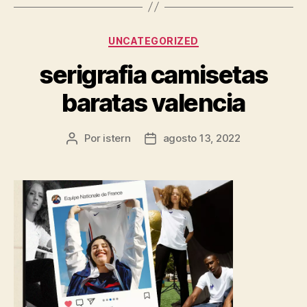
Categorías
UNCATEGORIZED
serigrafia camisetas
baratas valencia
Por
istern
agosto 13, 2022
Autor
Fecha
de
de
la
la
entrada
entrada