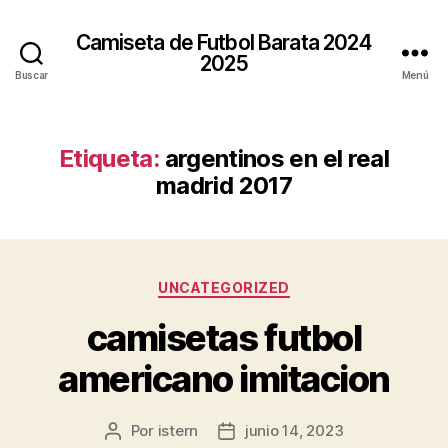
Camiseta de Futbol Barata 2024
2025
Buscar
Menú
Etiqueta:
argentinos en el real
madrid 2017
Categorías
UNCATEGORIZED
camisetas futbol
americano imitacion
Por
istern
junio 14, 2023
Autor
Fecha