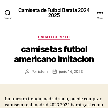
Camiseta de Futbol Barata 2024
2025
Buscar
Menú
Categorías
UNCATEGORIZED
camisetas futbol
americano imitacion
Por
istern
junio 14, 2023
Autor
Fecha
de
de
la
la
entrada
entrada
En nuestra tienda madrid shop, puede comprar
camiseta real madrid 2023 2024 barata,así como