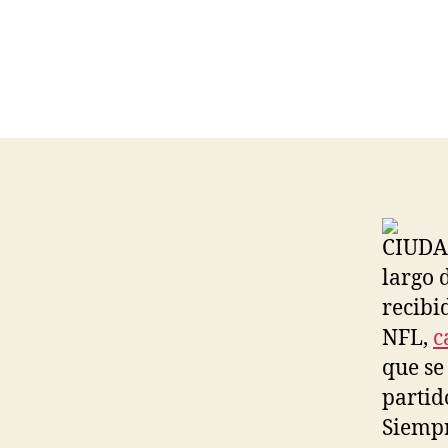
CIUDAD
largo 
recibi
NFL,
c
que se
partid
Siempr