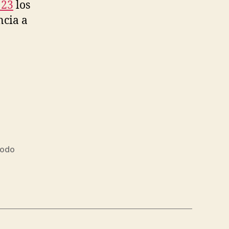
 23
los
ncia a
todo