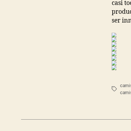
casi t
produc
ser in
cami
Etiqueta
camis