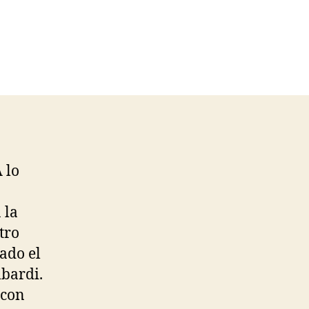
 lo
 la
tro
ado el
mbardi.
 con