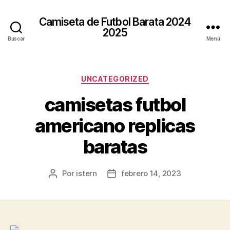
Camiseta de Futbol Barata 2024
2025
Buscar
Menú
Categorías
UNCATEGORIZED
camisetas futbol
americano replicas
baratas
Por
istern
febrero 14, 2023
Autor
Fecha
de
de
la
la
entrada
entrada