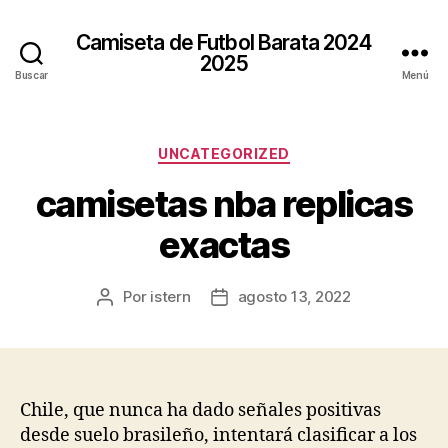
Camiseta de Futbol Barata 2024
2025
Buscar
Menú
Categorías
UNCATEGORIZED
camisetas nba replicas
exactas
Por
istern
agosto 13, 2022
Autor
Fecha
de
de
la
la
entrada
entrada
Chile, que nunca ha dado señales positivas
desde suelo brasileño, intentará clasificar a los