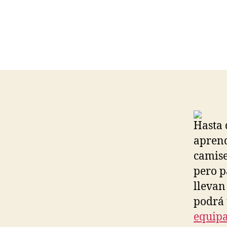
Hasta 
aprend
camise
pero p
llevan
podrá 
equipa