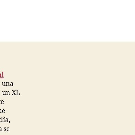
al
r una
a un XL
te
ue
día,
a se