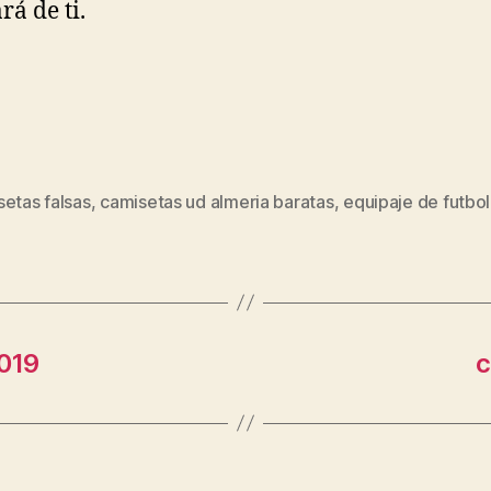
rá de ti.
etas falsas
,
camisetas ud almeria baratas
,
equipaje de futbol
s
2019
c