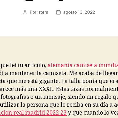
Por
istern
agosto 13, 2022
Autor
Fecha
de
de
la
la
entrada
entrada
que leí tu artículo,
alemania camiseta mundi
í a mantener la camiseta. Me acaba de llega
ta que me está gigante. La talla ponía que er
arece más una XXXL. Estas tazas normalmen
 fotografías o un mensaje, siendo un regalo q
utilizar la persona que lo reciba en su día a a
cion real madrid 2022 23
y que cuando lo ve