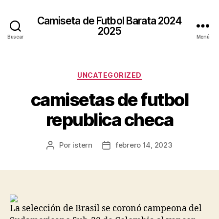
Camiseta de Futbol Barata 2024
2025
Buscar
Menú
Categorías
UNCATEGORIZED
camisetas de futbol
republica checa
Por
istern
febrero 14, 2023
Autor
Fecha
de
de
la
la
entrada
entrada
La selección de Brasil se coronó campeona del