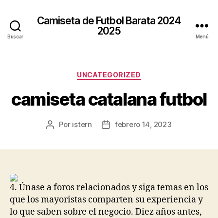
Camiseta de Futbol Barata 2024
2025
Buscar
Menú
Categorías
UNCATEGORIZED
camiseta catalana futbol
Por
istern
febrero 14, 2023
Autor
Fecha
de
de
la
la
entrada
entrada
4. Únase a foros relacionados y siga temas en los
que los mayoristas comparten su experiencia y
lo que saben sobre el negocio. Diez años antes,