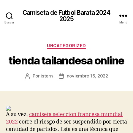
Camiseta de Futbol Barata 2024
2025
Buscar
Menú
Categorías
UNCATEGORIZED
tienda tailandesa online
Por
istern
noviembre 15, 2022
Autor
Fecha
de
de
la
la
entrada
entrada
A su vez,
camiseta seleccion francesa mundial
2022
corre el riesgo de ser suspendido por cierta
cantidad de partidos. Esta es una técnica que