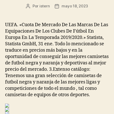
Por
istern
mayo 18, 2023
Autor
Fecha
de
de
la
la
entrada
entrada
UEFA. «Cuota De Mercado De Las Marcas De Las
Equipaciones De Los Clubes De Fútbol En
Europa En La Temporada 2019/2020.» Statista,
Statista GmbH, 31 ene. Todo lo mencionado se
traduce en precios más bajos y en la
oportunidad de conseguir las mejores camisetas
de futbol negra y naranja y deportivas al mejor
precio del mercado. 3.Extenso catálogo:
Tenemos una gran selección de camisetas de
futbol negra y naranja de las mejores ligas y
competiciones de todo el mundo , tal como
camisetas de equipos de otros deportes.