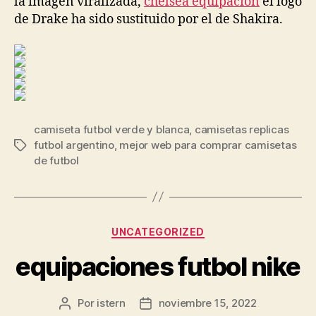
la imagen viralizada,
chelsea equipacion
el logo
de Drake ha sido sustituido por el de Shakira.
camiseta futbol verde y blanca
,
camisetas replicas
futbol argentino
,
mejor web para comprar camisetas
Etiquetas
de futbol
Categorías
UNCATEGORIZED
equipaciones futbol nike
Por
istern
noviembre 15, 2022
Autor
Fecha