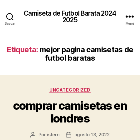
Camiseta de Futbol Barata 2024
2025
Buscar
Menú
Etiqueta:
mejor pagina camisetas de
futbol baratas
Categorías
UNCATEGORIZED
comprar camisetas en
londres
Por
istern
agosto 13, 2022
Autor
Fecha