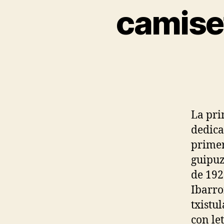
camise
La pri
dedica
primer
guipuz
de 192
Ibarro
txistu
con let