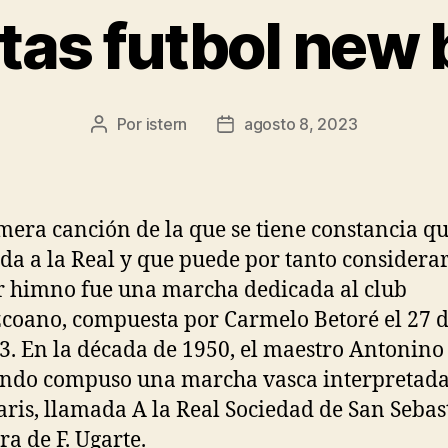
tas futbol new 
Por
istern
agosto 8, 2023
Autor
Fecha
de
de
la
la
entrada
entrada
mera canción de la que se tiene constancia qu
da a la Real y que puede por tanto considerar
 himno fue una marcha dedicada al club
coano, compuesta por Carmelo Betoré el 27 d
3. En la década de 1950, el maestro Antonino
ndo compuso una marcha vasca interpretada
laris, llamada A la Real Sociedad de San Sebas
ra de F. Ugarte.