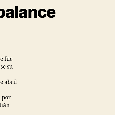
balance
e fue
se su
e abril
 por
tián