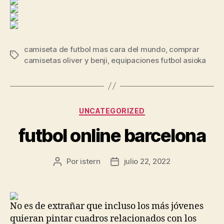
camiseta de futbol mas cara del mundo
,
comprar
Etiquetas
camisetas oliver y benji
,
equipaciones futbol asioka
Categorías
UNCATEGORIZED
futbol online barcelona
Por
istern
julio 22, 2022
Autor
Fecha
de
de
la
la
entrada
entrada
No es de extrañar que incluso los más jóvenes
quieran pintar cuadros relacionados con los