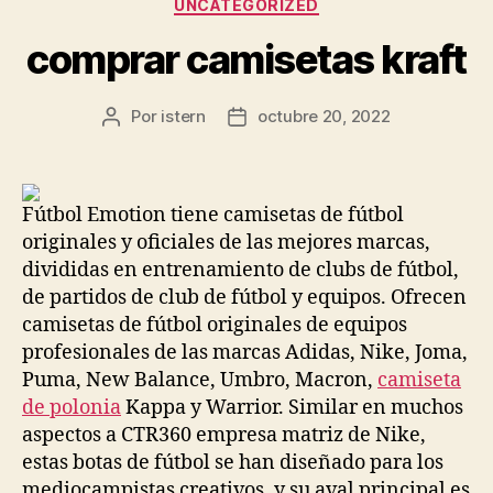
Categorías
UNCATEGORIZED
comprar camisetas kraft
Por
istern
octubre 20, 2022
Autor
Fecha
de
de
la
la
entrada
entrada
Fútbol Emotion tiene camisetas de fútbol
originales y oficiales de las mejores marcas,
divididas en entrenamiento de clubs de fútbol,
de partidos de club de fútbol y equipos. Ofrecen
camisetas de fútbol originales de equipos
profesionales de las marcas Adidas, Nike, Joma,
Puma, New Balance, Umbro, Macron,
camiseta
de polonia
Kappa y Warrior. Similar en muchos
aspectos a CTR360 empresa matriz de Nike,
estas botas de fútbol se han diseñado para los
mediocampistas creativos, y su aval principal es