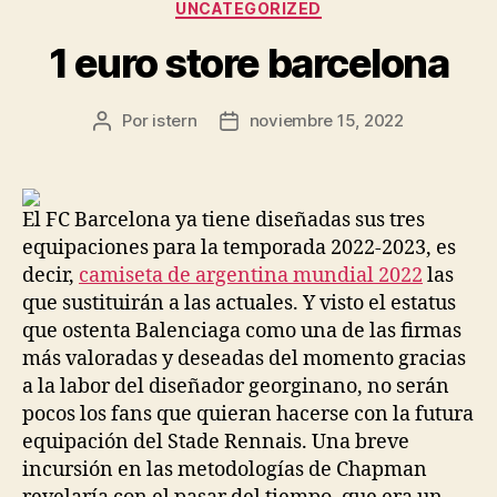
Categorías
UNCATEGORIZED
1 euro store barcelona
Por
istern
noviembre 15, 2022
Autor
Fecha
de
de
la
la
entrada
entrada
El FC Barcelona ya tiene diseñadas sus tres
equipaciones para la temporada 2022-2023, es
decir,
camiseta de argentina mundial 2022
las
que sustituirán a las actuales. Y visto el estatus
que ostenta Balenciaga como una de las firmas
más valoradas y deseadas del momento gracias
a la labor del diseñador georginano, no serán
pocos los fans que quieran hacerse con la futura
equipación del Stade Rennais. Una breve
incursión en las metodologías de Chapman