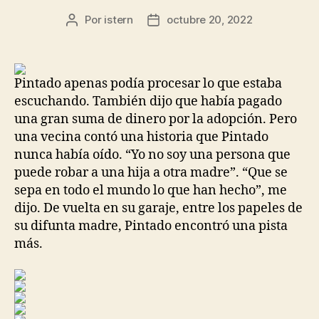
Por
istern
octubre 20, 2022
Autor
Fecha
de
de
la
la
entrada
entrada
Pintado apenas podía procesar lo que estaba
escuchando. También dijo que había pagado
una gran suma de dinero por la adopción. Pero
una vecina contó una historia que Pintado
nunca había oído. “Yo no soy una persona que
puede robar a una hija a otra madre”. “Que se
sepa en todo el mundo lo que han hecho”, me
dijo. De vuelta en su garaje, entre los papeles de
su difunta madre, Pintado encontró una pista
más.