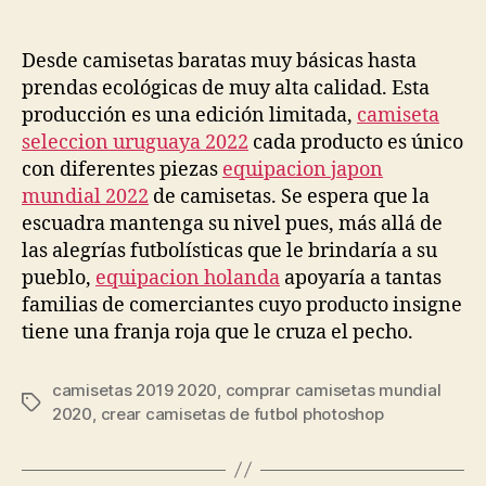
de
de
la
la
entrada
entrada
Desde camisetas baratas muy básicas hasta
prendas ecológicas de muy alta calidad. Esta
producción es una edición limitada,
camiseta
seleccion uruguaya 2022
cada producto es único
con diferentes piezas
equipacion japon
mundial 2022
de camisetas. Se espera que la
escuadra mantenga su nivel pues, más allá de
las alegrías futbolísticas que le brindaría a su
pueblo,
equipacion holanda
apoyaría a tantas
familias de comerciantes cuyo producto insigne
tiene una franja roja que le cruza el pecho.
camisetas 2019 2020
,
comprar camisetas mundial
Etiquetas
2020
,
crear camisetas de futbol photoshop