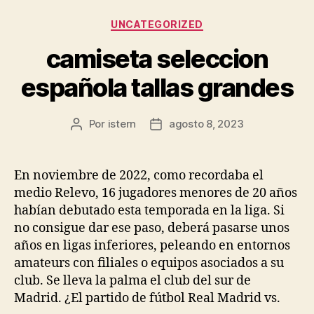
Categorías
UNCATEGORIZED
camiseta seleccion
española tallas grandes
Por
istern
agosto 8, 2023
Autor
Fecha
de
de
la
la
entrada
entrada
En noviembre de 2022, como recordaba el
medio Relevo, 16 jugadores menores de 20 años
habían debutado esta temporada en la liga. Si
no consigue dar ese paso, deberá pasarse unos
años en ligas inferiores, peleando en entornos
amateurs con filiales o equipos asociados a su
club. Se lleva la palma el club del sur de
Madrid. ¿El partido de fútbol Real Madrid vs.