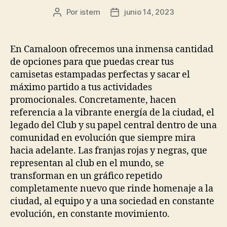
Por
istern
junio 14, 2023
Autor
Fecha
de
de
la
la
entrada
entrada
En Camaloon ofrecemos una inmensa cantidad
de opciones para que puedas crear tus
camisetas estampadas perfectas y sacar el
máximo partido a tus actividades
promocionales. Concretamente, hacen
referencia a la vibrante energía de la ciudad, el
legado del Club y su papel central dentro de una
comunidad en evolución que siempre mira
hacia adelante. Las franjas rojas y negras, que
representan al club en el mundo, se
transforman en un gráfico repetido
completamente nuevo que rinde homenaje a la
ciudad, al equipo y a una sociedad en constante
evolución, en constante movimiento.