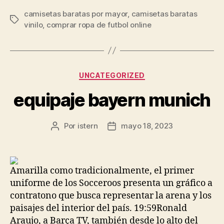
camisetas baratas por mayor
,
camisetas baratas
Etiquetas
vinilo
,
comprar ropa de futbol online
Categorías
UNCATEGORIZED
equipaje bayern munich
Por
istern
mayo 18, 2023
Autor
Fecha
de
de
la
la
entrada
entrada
Amarilla como tradicionalmente, el primer
uniforme de los Socceroos presenta un gráfico a
contratono que busca representar la arena y los
paisajes del interior del país. 19:59Ronald
Araujo, a Barça TV, también desde lo alto del