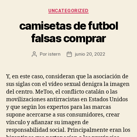
Categorías
UNCATEGORIZED
camisetas de futbol
falsas comprar
Por
istern
junio 20, 2022
Autor
Fecha
de
de
la
la
entrada
entrada
Y, en este caso, consideran que la asociación de
sus siglas con el vídeo sexual denigra la imagen
del centro. MeToo, el conflicto catalán o las
movilizaciones antirracistas en Estados Unidos
y que según los expertos para las marcas
supone acercarse a sus consumidores, crear
vínculo y afianzar su imagen de
responsabilidad social. Principalmente eran los