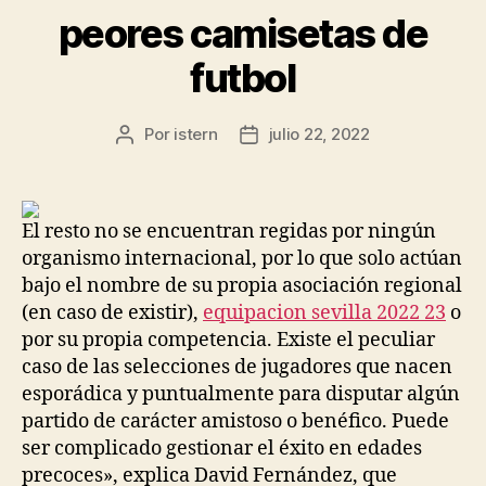
peores camisetas de
futbol
Por
istern
julio 22, 2022
Autor
Fecha
de
de
la
la
entrada
entrada
El resto no se encuentran regidas por ningún
organismo internacional, por lo que solo actúan
bajo el nombre de su propia asociación regional
(en caso de existir),
equipacion sevilla 2022 23
o
por su propia competencia. Existe el peculiar
caso de las selecciones de jugadores que nacen
esporádica y puntualmente para disputar algún
partido de carácter amistoso o benéfico. Puede
ser complicado gestionar el éxito en edades
precoces», explica David Fernández, que