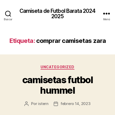
Camiseta de Futbol Barata 2024
2025
Buscar
Menú
Etiqueta:
comprar camisetas zara
Categorías
UNCATEGORIZED
camisetas futbol
hummel
Por
istern
febrero 14, 2023
Autor
Fecha
de
de