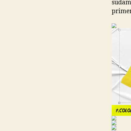
sudame
primer