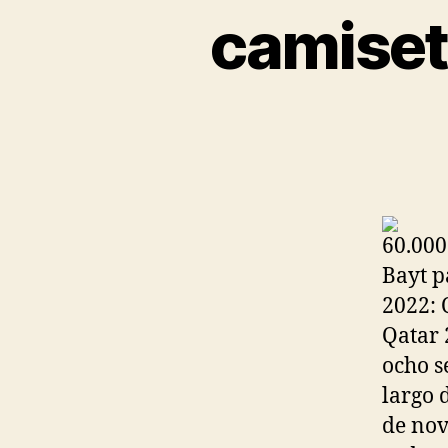
camiset
60.000
Bayt p
2022: 
Qatar 
ocho s
largo 
de nov