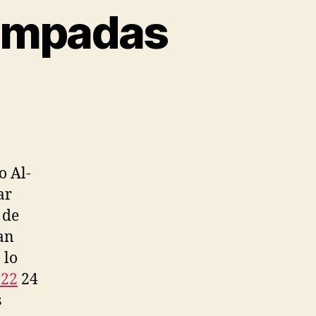
tampadas
o Al-
ar
 de
an
 lo
022
24
s