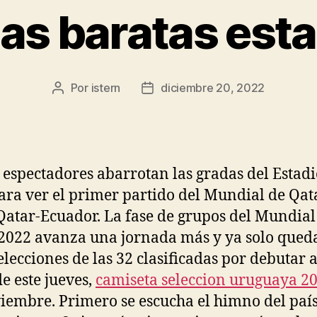
as baratas es
Por
istern
diciembre 20, 2022
Autor
Fecha
de
de
la
la
entrada
entrada
 espectadores abarrotan las gradas del Estadi
ara ver el primer partido del Mundial de Qat
Qatar-Ecuador. La fase de grupos del Mundial
2022 avanza una jornada más y ya solo qued
elecciones de las 32 clasificadas por debutar a
de este jueves,
camiseta seleccion uruguaya 2
iembre. Primero se escucha el himno del paí