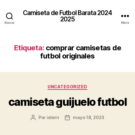
Camiseta de Futbol Barata 2024
2025
Buscar
Menú
Etiqueta:
comprar camisetas de
futbol originales
Categorías
UNCATEGORIZED
camiseta guijuelo futbol
Por
istern
mayo 18, 2023
Autor
Fecha
de
de
la
la