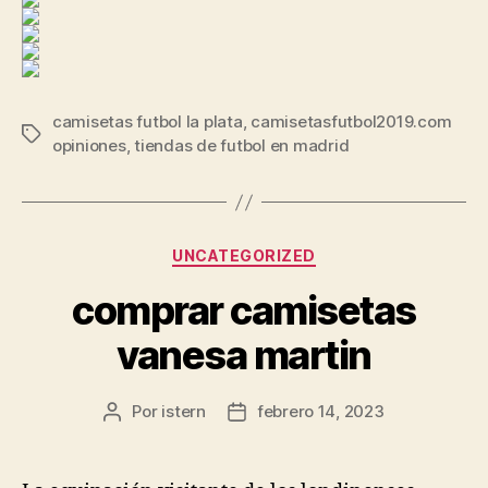
camisetas futbol la plata
,
camisetasfutbol2019.com
Etiquetas
opiniones
,
tiendas de futbol en madrid
Categorías
UNCATEGORIZED
comprar camisetas
vanesa martin
Por
istern
febrero 14, 2023
Autor
Fecha
de
de
la
la
entrada
entrada