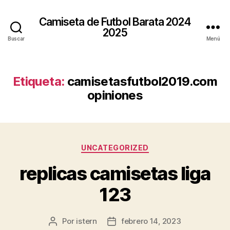
Camiseta de Futbol Barata 2024
2025
Buscar
Menú
Etiqueta:
camisetasfutbol2019.com
opiniones
Categorías
UNCATEGORIZED
replicas camisetas liga
123
Por
istern
febrero 14, 2023
Autor
Fecha