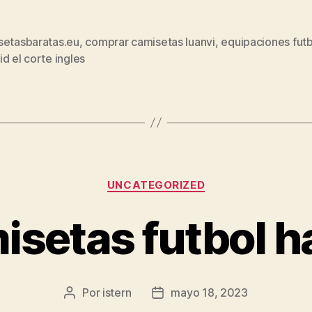
setasbaratas.eu
,
comprar camisetas luanvi
,
equipaciones futb
s
d el corte ingles
Categorías
UNCATEGORIZED
isetas futbol h
Por
istern
mayo 18, 2023
Autor
Fecha
de
de