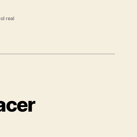
ol real
acer