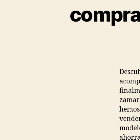
comprar
Descub
acompa
finalm
zamarr
hemos 
vender
modelo
ahorra