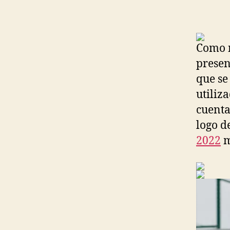
Como m
presen
que se
utiliz
cuenta
logo d
2022
m