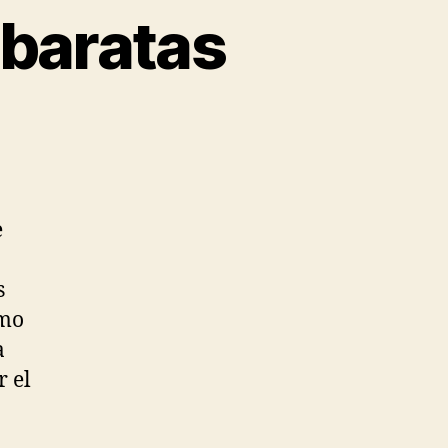
 baratas
e
s
omo
a
 el