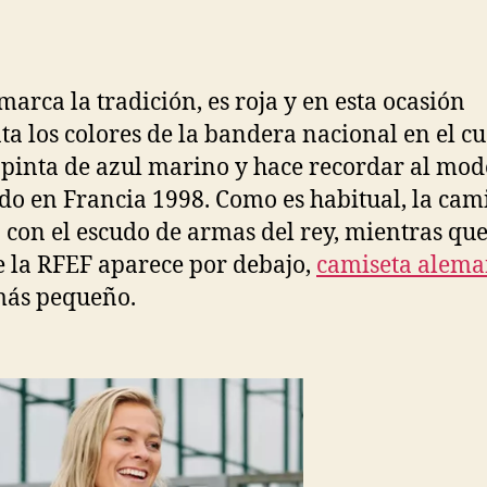
la
la
entrada
entrada
arca la tradición, es roja y en esta ocasión
ta los colores de la bandera nacional en el cu
 pinta de azul marino y hace recordar al mod
ado en Francia 1998. Como es habitual, la cam
 con el escudo de armas del rey, mientras que
e la RFEF aparece por debajo,
camiseta alema
ás pequeño.