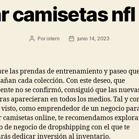
 camisetas nfl
Por
istern
junio 14, 2023
Autor
Fecha
de
de
la
la
entrada
entrada
re las prendas de entrenamiento y paseo qu
ñan cada colección. Con este deseo, que
ente no se confirmó, consiguió que las nueva
as aparecieran en todos los medios. Tal y c
visto, como emprendedor de un negocio par
 camisetas online, te recomendamos explorar
 de negocio de dropshipping con el que te
rás dedicar inversión al inventario.