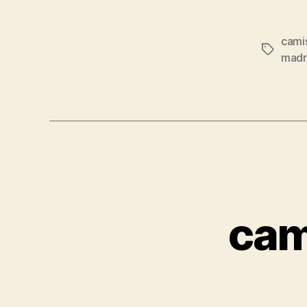
cami
Etiqueta
madri
cam