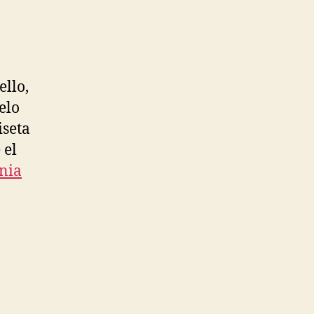
ello,
elo
iseta
 el
nia