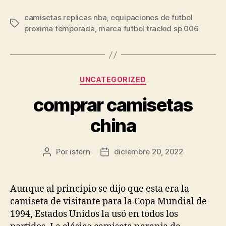
camisetas replicas nba
,
equipaciones de futbol
Etiquetas
proxima temporada
,
marca futbol trackid sp 006
Categorías
UNCATEGORIZED
comprar camisetas
china
Por
istern
diciembre 20, 2022
Autor
Fecha
de
de
la
la
entrada
entrada
Aunque al principio se dijo que esta era la
camiseta de visitante para la Copa Mundial de
1994, Estados Unidos la usó en todos los