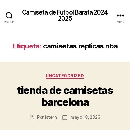
Camiseta de Futbol Barata 2024
2025
Buscar
Menú
Etiqueta:
camisetas replicas nba
Categorías
UNCATEGORIZED
tienda de camisetas
barcelona
Por
istern
mayo 18, 2023
Autor
Fecha
de
de