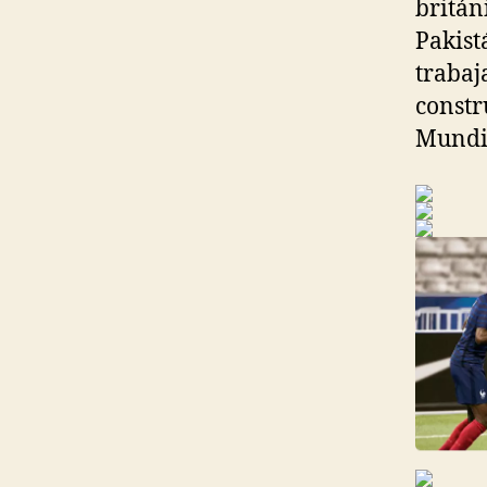
britán
Pakist
trabaj
constr
Mundi