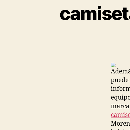
camiseta
Además
puede 
inform
equipo
marca 
camise
Moreno