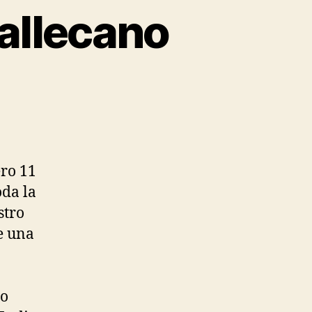
vallecano
ero 11
oda la
stro
de una
io