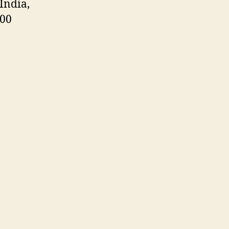
India,
500