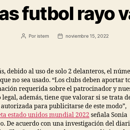
s futbol rayo 
Por
istern
noviembre 15, 2022
Autor
Fecha
de
de
la
la
entrada
entrada
, debido al uso de solo 2 delanteros, el núm
que no sea usado. “Los clubs deben aportar t
ación requerida sobre el patrocinador y nue
 legal, además, tiene que valorar si se trata 
autorizada para publicitarse de este modo”,
ta estado unidos mundial 2022
señala Sonia
. De acuerdo con una investigación del diar