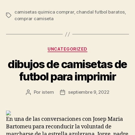
camisetas quimica comprar
,
chandal futbol baratos
,
Etiquetas
comprar camiseta
Categorías
UNCATEGORIZED
dibujos de camisetas de
futbol para imprimir
Por
istern
septiembre 9, 2022
Autor
Fecha
de
de
la
la
entrada
entrada
En una de las conversaciones con Josep Maria
Bartomeu para reconducir la voluntad de
marcharse de la estrella azulgrana, Jorge, padre