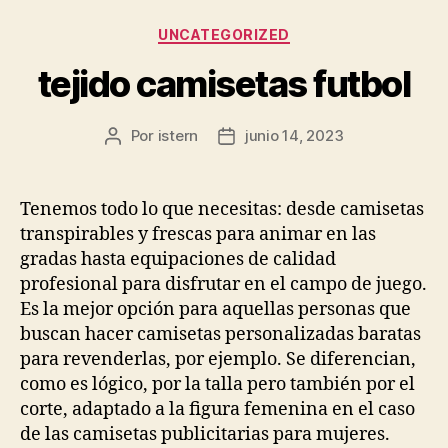
Categorías
UNCATEGORIZED
tejido camisetas futbol
Por
istern
junio 14, 2023
Autor
Fecha
de
de
la
la
entrada
entrada
Tenemos todo lo que necesitas: desde camisetas
transpirables y frescas para animar en las
gradas hasta equipaciones de calidad
profesional para disfrutar en el campo de juego.
Es la mejor opción para aquellas personas que
buscan hacer camisetas personalizadas baratas
para revenderlas, por ejemplo. Se diferencian,
como es lógico, por la talla pero también por el
corte, adaptado a la figura femenina en el caso
de las camisetas publicitarias para mujeres.