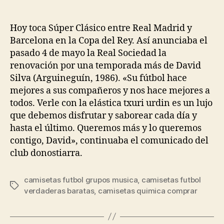
de
de
la
la
entrada
entrada
Hoy toca Súper Clásico entre Real Madrid y
Barcelona en la Copa del Rey. Así anunciaba el
pasado 4 de mayo la Real Sociedad la
renovación por una temporada más de David
Silva (Arguineguín, 1986). «Su fútbol hace
mejores a sus compañeros y nos hace mejores a
todos. Verle con la elástica txuri urdin es un lujo
que debemos disfrutar y saborear cada día y
hasta el último. Queremos más y lo queremos
contigo, David», continuaba el comunicado del
club donostiarra.
camisetas futbol grupos musica
,
camisetas futbol
Etiquetas
verdaderas baratas
,
camisetas quimica comprar