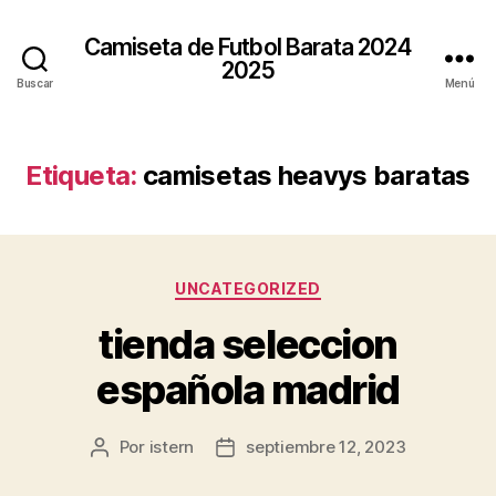
Camiseta de Futbol Barata 2024
2025
Buscar
Menú
Etiqueta:
camisetas heavys baratas
Categorías
UNCATEGORIZED
tienda seleccion
española madrid
Por
istern
septiembre 12, 2023
Autor
Fecha
de
de