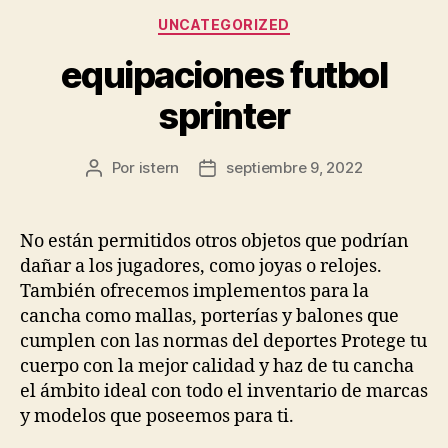
Categorías
UNCATEGORIZED
equipaciones futbol
sprinter
Por
istern
septiembre 9, 2022
Autor
Fecha
de
de
la
la
entrada
entrada
No están permitidos otros objetos que podrían
dañar a los jugadores, como joyas o relojes.
También ofrecemos implementos para la
cancha como mallas, porterías y balones que
cumplen con las normas del deportes Protege tu
cuerpo con la mejor calidad y haz de tu cancha
el ámbito ideal con todo el inventario de marcas
y modelos que poseemos para ti.