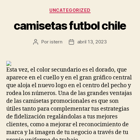
Categorías
UNCATEGORIZED
camisetas futbol chile
Por
istern
abril 13, 2023
Autor
Fecha
de
de
la
la
entrada
entrada
Esta vez, el color secundario es el dorado, que
aparece en el cuello y en el gran gráfico central
que aloja el nuevo logo en el centro del pecho y
rodea los números. Una de las grandes ventajas
de las camisetas promocionales es que son
útiles tanto para complementar tus estrategias
de fidelización regalándolas a tus mejores
clientes, como a mejorar el reconocimiento de
marca y la imagen de tu negocio a través de tu