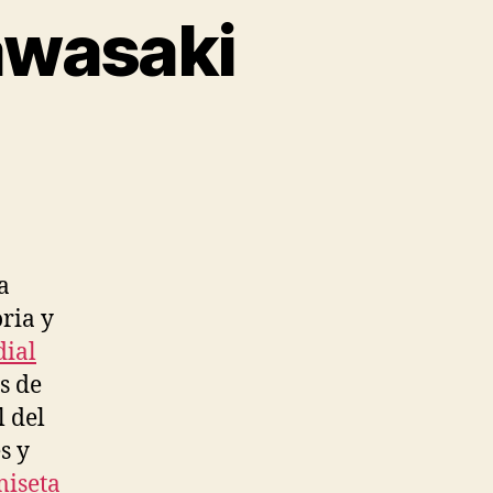
awasaki
a
oria y
dial
s de
l del
s y
iseta