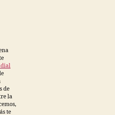
uena
te
dial
de
a
s de
re la
ecemos,
ás te