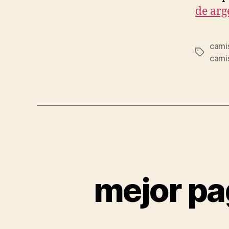
de arg
camis
Etiqueta
camis
mejor pa