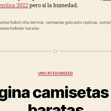
entina 2022
pero sí la humedad.
etas futbol viña del mar
,
camisetas gola polo replicas
,
compr
s
etas hollister baratas
Categorías
UNCATEGORIZED
gina camisetas 
baratas