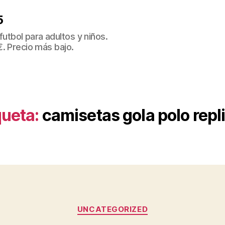
5
tbol para adultos y niños.
€. Precio más bajo.
queta:
camisetas gola polo repl
Categorías
UNCATEGORIZED