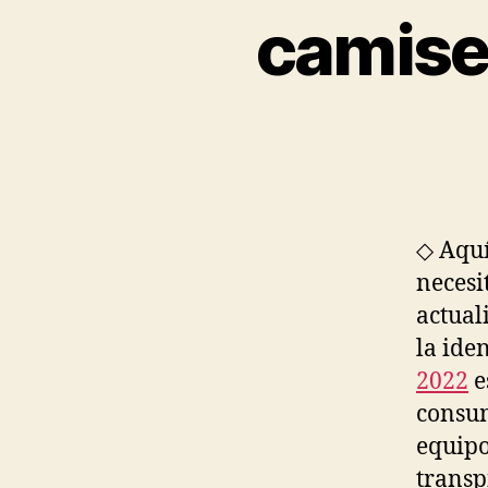
camise
◇ Aquí
necesi
actual
la ide
2022
e
consum
equipo
transp