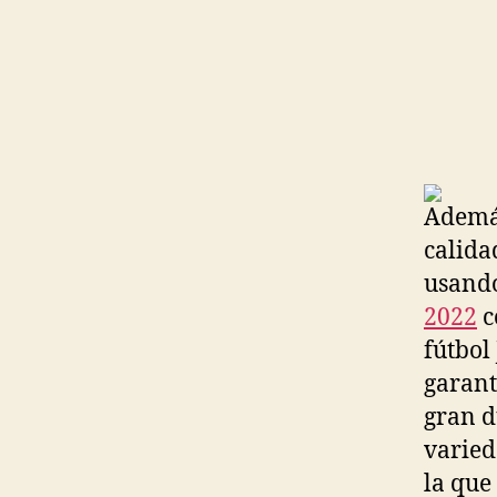
Además
calida
usando
2022
c
fútbol
garant
gran d
varied
la que