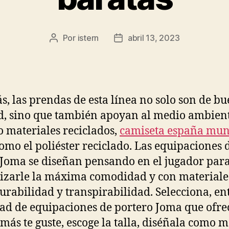
Por
istern
abril 13, 2023
Autor
Fecha
de
de
la
la
entrada
entrada
, las prendas de esta línea no solo son de b
d, sino que también apoyan al medio ambien
 materiales reciclados,
camiseta españa mun
omo el poliéster reciclado. Las equipaciones 
 Joma se diseñan pensando en el jugador par
izarle la máxima comodidad y con materiale
urabilidad y transpirabilidad. Selecciona, ent
ad de equipaciones de portero Joma que ofr
 más te guste, escoge la talla, diséñala como m