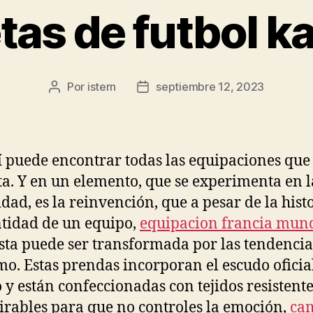
tas de futbol k
Por
istern
septiembre 12, 2023
Autor
Fecha
de
de
la
la
entrada
entrada
 puede encontrar todas las equipaciones que
ta. Y en un elemento, que se experimenta en l
idad, es la reinvención, que a pesar de la hist
ntidad de un equipo,
equipacion francia mun
sta puede ser transformada por las tendencia
o. Estas prendas incorporan el escudo oficia
 y están confeccionadas con tejidos resistente
irables para que no controles la emoción,
cam