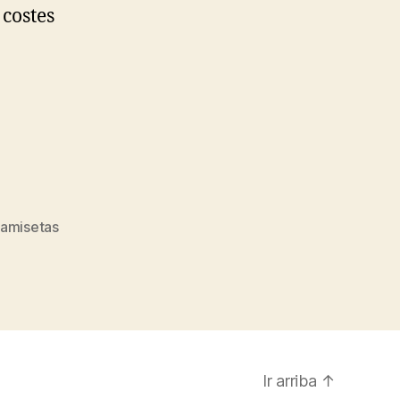
 costes
amisetas
Ir arriba
↑