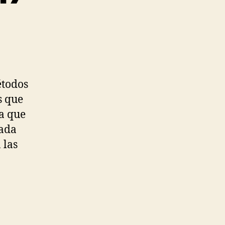
étodos
s que
da que
zada
 las