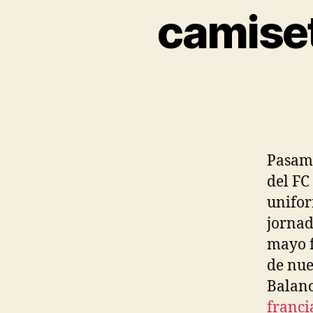
camiset
Pasamo
del FC
unifor
jornad
mayo f
de nue
Balanc
franci