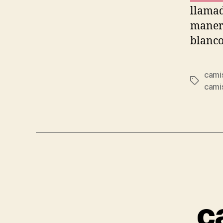
llamad
maner
blanco
camis
Etiqueta
cami
c