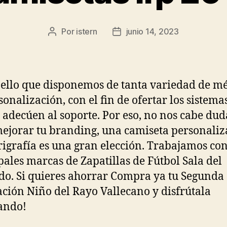
Por
istern
junio 14, 2023
Autor
Fecha
de
de
la
la
entrada
entrada
 ello que disponemos de tanta variedad de m
sonalización, con el fin de ofertar los sistema
 adecúen al soporte. Por eso, no nos cabe du
ejorar tu branding, una camiseta personali
rigrafía es una gran elección. Trabajamos con
pales marcas de Zapatillas de Fútbol Sala del
o. Si quieres ahorrar Compra ya tu Segunda
ción Niño del Rayo Vallecano y disfrútala
ando!