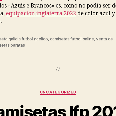
os «Azuis e Brancos» es, como no podía ser d
a,
equipacion inglaterra 2022
de color azul y
.
eta galicia futbol gaelico
,
camisetas futbol online
,
venta de
s
setas baratas
Categorías
UNCATEGORIZED
amisetas lfp 20