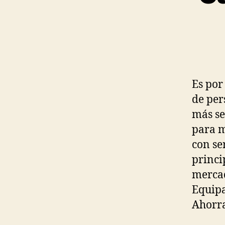
Es por
de per
más se
para m
con se
princi
mercad
Equipa
Ahorr