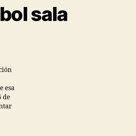
bol sala
ción
e esa
6 de
ntar