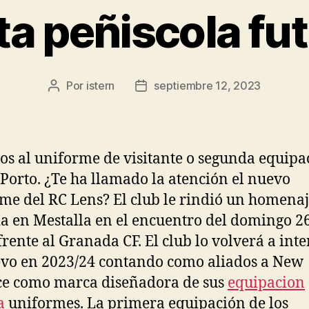
a peñiscola fut
Por
istern
septiembre 12, 2023
Autor
Fecha
de
de
la
la
entrada
entrada
s al uniforme de visitante o segunda equipa
 Porto. ¿Te ha llamado la atención el nuevo
me del RC Lens? El club le rindió un homenaj
a en Mestalla en el encuentro del domingo 2
rente al Granada CF. El club lo volverá a inte
vo en 2023/24 contando como aliados a New
e como marca diseñadora de sus
equipacion
a
uniformes. La primera equipación de los