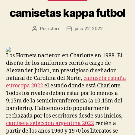
camisetas kappa futbol
Por
istern
julio 22, 2022
Autor
Fecha
de
de
la
la
entrada
entrada
Los Hornets nacieron en Charlotte en 1988. El
diseño de los uniformes corrió a cargo de
Alexander Julian, un prestigioso diseñador
natural de Carolina del Norte,
camiseta españa
eurocopa 2022
el estado donde está Charlotte.
Todos los rivales deben estar por lo menos a
9,15m de la semicircunferencia (a 10,15m del
banderín). Habiendo sido popularmente
rechazada por los escritores desde sus inicios,
camiseta seleccion argentina 2022
recién a
partir de los años 1960 y 1970 los literatos se