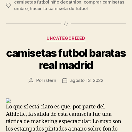
camisetas futbol niño decathlon
,
comprar camisetas
Etiquetas
umbro
,
hacer tu camiseta de futbol
Categorías
UNCATEGORIZED
camisetas futbol baratas
real madrid
Por
istern
agosto 13, 2022
Autor
Fecha
de
de
la
la
entrada
entrada
Lo que sí está claro es que, por parte del
Athletic, la salida de esta camiseta fue una
táctica de marketing espectacular. Lo suyo son
los estampados pintados a mano sobre fondo