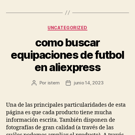
Categorías
UNCATEGORIZED
como buscar
equipaciones de futbol
en aliexpress
Por
istern
junio 14, 2023
Autor
Fecha
de
de
la
la
entrada
entrada
Una de las principales particularidades de esta
página es que cada producto tiene mucha
información escrita. También disponen de
fotografías de gran calidad (a través de las