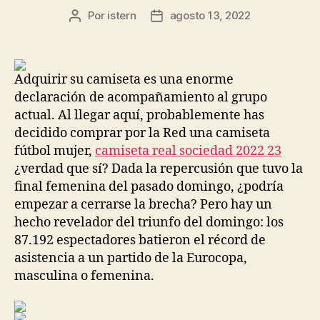
Por
istern
agosto 13, 2022
Autor
Fecha
de
de
la
la
entrada
entrada
Adquirir su camiseta es una enorme
declaración de acompañamiento al grupo
actual. Al llegar aquí, probablemente has
decidido comprar por la Red una camiseta
fútbol mujer,
camiseta real sociedad 2022 23
¿verdad que sí? Dada la repercusión que tuvo la
final femenina del pasado domingo, ¿podría
empezar a cerrarse la brecha? Pero hay un
hecho revelador del triunfo del domingo: los
87.192 espectadores batieron el récord de
asistencia a un partido de la Eurocopa,
masculina o femenina.