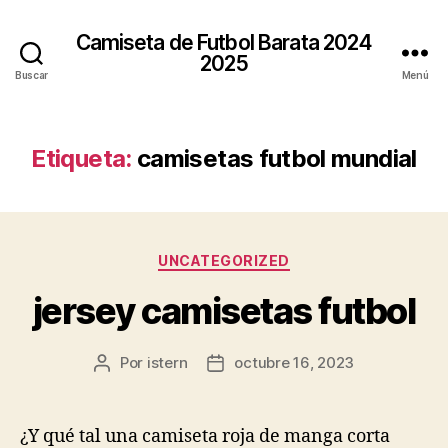
Camiseta de Futbol Barata 2024
2025
Buscar
Menú
Etiqueta:
camisetas futbol mundial
Categorías
UNCATEGORIZED
jersey camisetas futbol
Por
istern
octubre 16, 2023
Autor
Fecha
de
de
la
la
entrada
entrada
¿Y qué tal una camiseta roja de manga corta