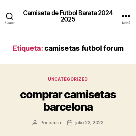
Camiseta de Futbol Barata 2024
2025
Buscar
Menú
Etiqueta:
camisetas futbol forum
Categorías
UNCATEGORIZED
comprar camisetas
barcelona
Por
istern
julio 22, 2022
Autor
Fecha
de
de