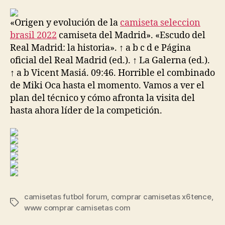
la
la
entrada
entrada
«Origen y evolución de la
camiseta seleccion
brasil 2022
camiseta del Madrid». «Escudo del
Real Madrid: la historia». ↑ a b c d e Página
oficial del Real Madrid (ed.). ↑ La Galerna (ed.).
↑ a b Vicent Masiá. 09:46. Horrible el combinado
de Miki Oca hasta el momento. Vamos a ver el
plan del técnico y cómo afronta la visita del
hasta ahora líder de la competición.
camisetas futbol forum
,
comprar camisetas x6tence
,
Etiquetas
www comprar camisetas com