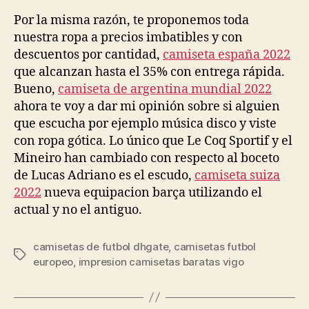
la
la
entrada
entrada
Por la misma razón, te proponemos toda
nuestra ropa a precios imbatibles y con
descuentos por cantidad,
camiseta españa 2022
que alcanzan hasta el 35% con entrega rápida.
Bueno,
camiseta de argentina mundial 2022
ahora te voy a dar mi opinión sobre si alguien
que escucha por ejemplo música disco y viste
con ropa gótica. Lo único que Le Coq Sportif y el
Mineiro han cambiado con respecto al boceto
de Lucas Adriano es el escudo,
camiseta suiza
2022
nueva equipacion barça utilizando el
actual y no el antiguo.
camisetas de futbol dhgate
,
camisetas futbol
Etiquetas
europeo
,
impresion camisetas baratas vigo