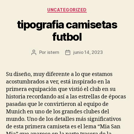
Categorías
UNCATEGORIZED
tipografia camisetas
futbol
Por
istern
junio 14, 2023
Autor
Fecha
de
de
la
la
entrada
entrada
Su diseño, muy diferente a lo que estamos
acostumbrados a ver, está inspirado en la
primera equipación que vistió el club en su
historia recordando así a las estrellas de épocas
pasadas que le convirtieron al equipo de
Munich en uno de los grandes clubes del
mundo. Uno de los detalles más significativos
de esta primera camiseta es el lema “Mia San