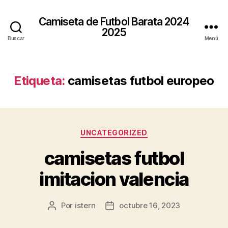
Camiseta de Futbol Barata 2024
2025
Buscar
Menú
Etiqueta:
camisetas futbol europeo
Categorías
UNCATEGORIZED
camisetas futbol
imitacion valencia
Por
istern
octubre 16, 2023
Autor
Fecha
de
de