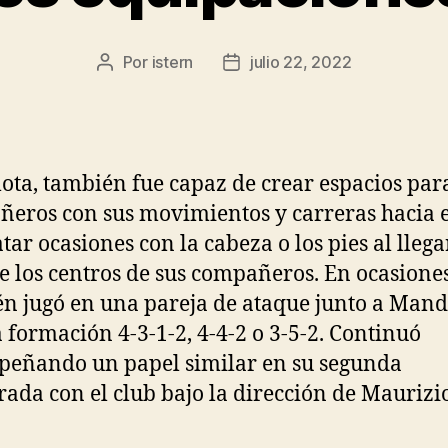
Por
istern
julio 22, 2022
Autor
Fecha
de
de
la
la
entrada
entrada
lota, también fue capaz de crear espacios para
eros con sus movimientos y carreras hacia e
tar ocasiones con la cabeza o los pies al llega
de los centros de sus compañeros. En ocasione
n jugó en una pareja de ataque junto a Man
 formación 4-3-1-2, 4-4-2 o 3-5-2. Continuó
eñando un papel similar en su segunda
ada con el club bajo la dirección de Maurizio