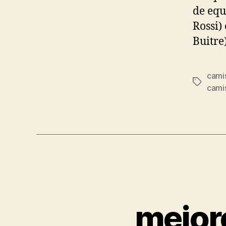
de equ
Rossi)
Buitre)
camis
Etiqueta
cami
mejor