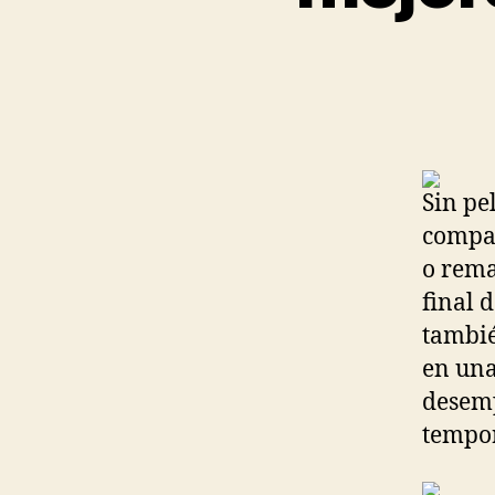
Sin pe
compañ
o rema
final 
tambié
en una
desemp
tempor