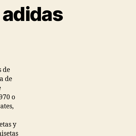
 adidas
s de
a de
e
1970 o
ates,
n
etas y
isetas