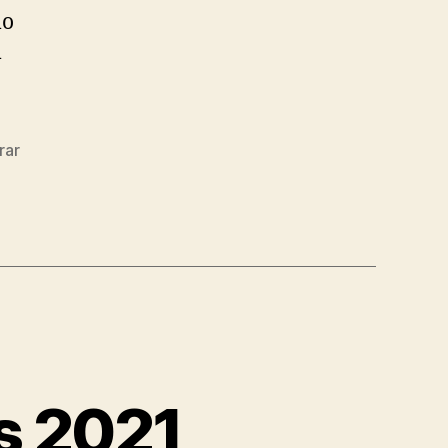
lo
l
rar
s 2021