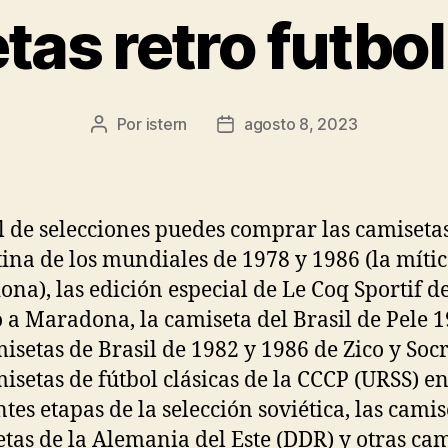
tas retro futbol
Por
istern
agosto 8, 2023
Autor
Fecha
de
de
la
la
entrada
entrada
l de selecciones puedes comprar las camiseta
ina de los mundiales de 1978 y 1986 (la mític
na), las edición especial de Le Coq Sportif d
o a Maradona, la camiseta del Brasil de Pele 
misetas de Brasil de 1982 y 1986 de Zico y Socr
misetas de fútbol clásicas de la CCCP (URSS) e
ntes etapas de la selección soviética, las camis
tas de la Alemania del Este (DDR) y otras cam