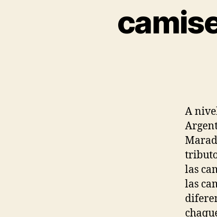
camise
A nive
Argent
Marado
tribut
las ca
las ca
difere
chaque