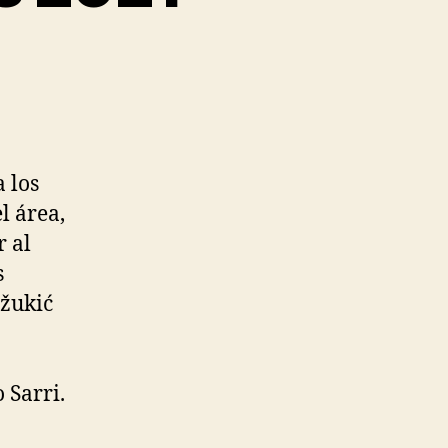
 los
l área,
r al
s
džukić
 Sarri.