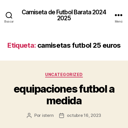
Camiseta de Futbol Barata 2024
2025
Buscar
Menú
Etiqueta:
camisetas futbol 25 euros
Categorías
UNCATEGORIZED
equipaciones futbol a
medida
Por
istern
octubre 16, 2023
Autor
Fecha
de
de