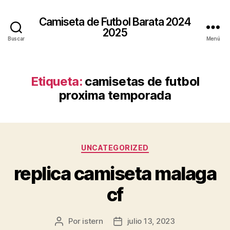
Camiseta de Futbol Barata 2024
2025
Buscar
Menú
Etiqueta:
camisetas de futbol
proxima temporada
Categorías
UNCATEGORIZED
replica camiseta malaga
cf
Por
istern
julio 13, 2023
Autor
Fecha