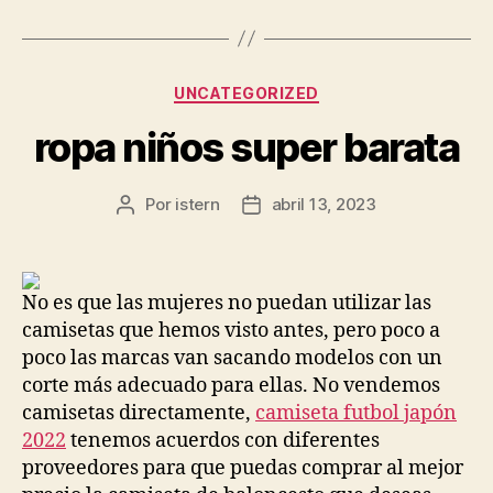
Categorías
UNCATEGORIZED
ropa niños super barata
Por
istern
abril 13, 2023
Autor
Fecha
de
de
la
la
entrada
entrada
No es que las mujeres no puedan utilizar las
camisetas que hemos visto antes, pero poco a
poco las marcas van sacando modelos con un
corte más adecuado para ellas. No vendemos
camisetas directamente,
camiseta futbol japón
2022
tenemos acuerdos con diferentes
proveedores para que puedas comprar al mejor