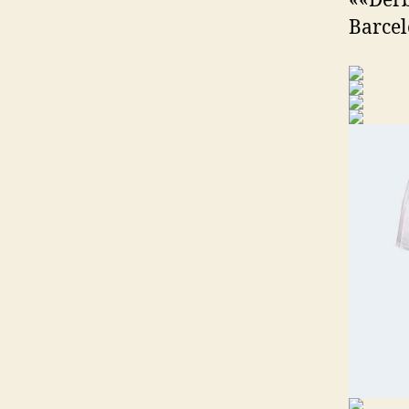
««Derb
Barcel