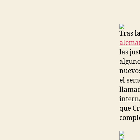
Tras l
alema
las ju
alguno
nuevos
el seme
llamad
intern
que Cr
comple