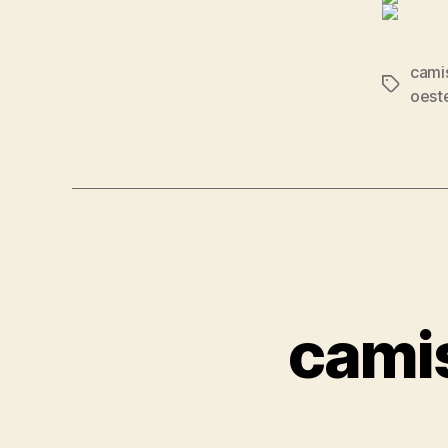
camis
Etiqueta
oest
cami