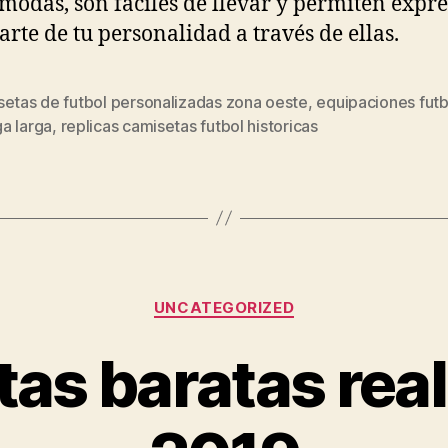
modas, son fáciles de llevar y permiten expr
arte de tu personalidad a través de ellas.
setas de futbol personalizadas zona oeste
,
equipaciones futb
s
a larga
,
replicas camisetas futbol historicas
Categorías
UNCATEGORIZED
as baratas rea