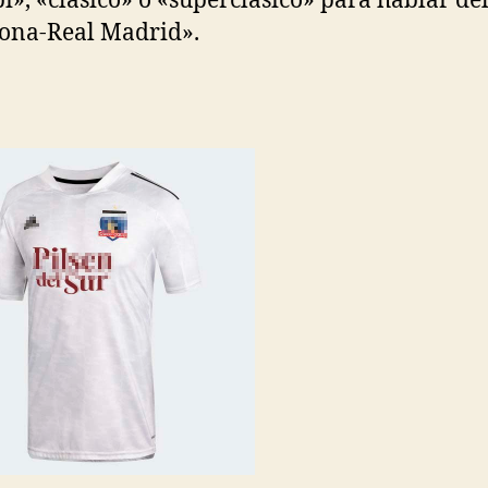
i», «clásico» o «superclásico» para hablar de
ona-Real Madrid».