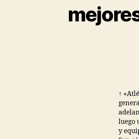
mejores
↑ «Atl
genera
adelan
luego 
y equi