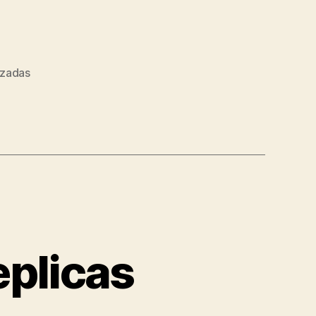
izadas
eplicas