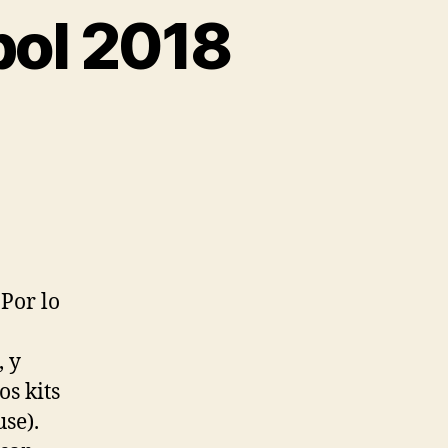
bol 2018
 Por lo
, y
s kits
se).