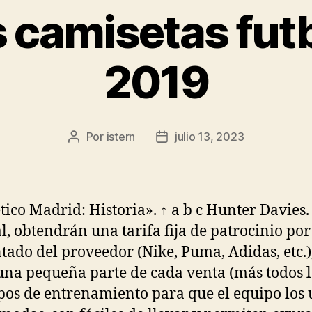
 camisetas fut
2019
Por
istern
julio 13, 2023
Autor
Fecha
de
de
la
la
entrada
entrada
ético Madrid: Historia». ↑ a b c Hunter Davies.
l, obtendrán una tarifa fija de patrocinio por
tado del proveedor (Nike, Puma, Adidas, etc.)
una pequeña parte de cada venta (más todos lo
pos de entrenamiento para que el equipo los u