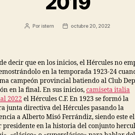
2019
Por
istern
octubre 20, 2022
Autor
Fecha
de
de
la
la
entrada
entrada
de decir que en los inicios, el Hércules no e
emostrándolo en la temporada 1923-24 cuan
ma campeón provincial batiendo al Club Dep
ón en la final. En sus inicios,
camiseta italia
al 2022
el Hércules C.F. En 1923 se formó la
a junta directiva del Hércules pasando la
encia a Alberto Misó Ferrándiz, siendo este el
 presidente en la historia del conjunto hercu