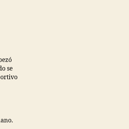
mpezó
do se
ortivo
lano.