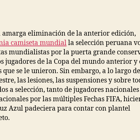
de
de
la
la
entrada
entrada
a amarga eliminación de la anterior edición,
nia camiseta mundial
la selección peruana vo
stas mundialistas por la puerta grande conse
s jugadores de la Copa del mundo anterior y 
 que se le unieron. Sin embargo, a lo largo d
stre, las lesiones, las suspensiones y sobre to
os a selección, tanto de jugadores nacionale
acionales por las múltiples Fechas FIFA, hici
uz Azul padeciera para contar con plantel
to.