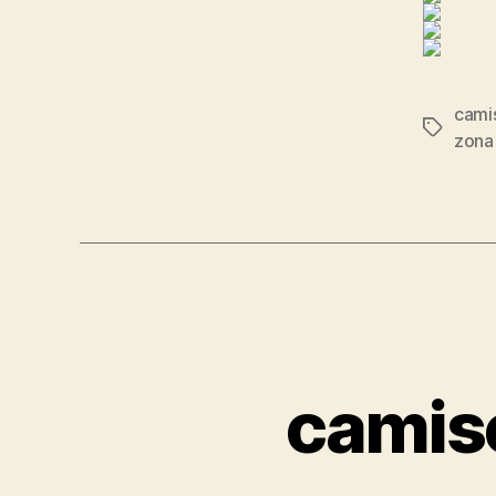
camis
Etiqueta
zona
camise