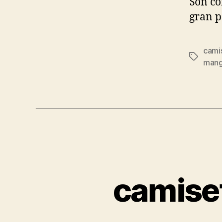
Son có
gran p
cami
Etiqueta
mang
camiset