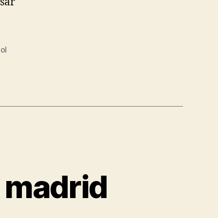
esar
ol
l madrid