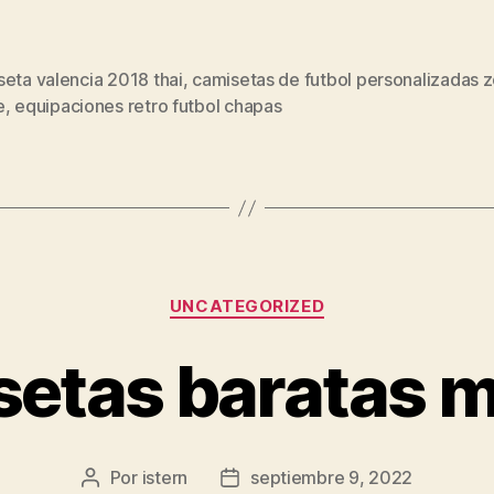
eta valencia 2018 thai
,
camisetas de futbol personalizadas 
s
e
,
equipaciones retro futbol chapas
Categorías
UNCATEGORIZED
setas baratas m
Por
istern
septiembre 9, 2022
Autor
Fecha