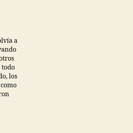
lvía a
rvando
otros
e todo
do, los
s como
eron