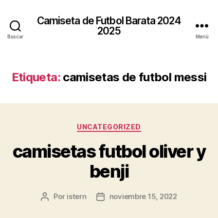
Camiseta de Futbol Barata 2024
2025
Buscar
Menú
Etiqueta:
camisetas de futbol messi
Categorías
UNCATEGORIZED
camisetas futbol oliver y
benji
Por
istern
noviembre 15, 2022
Autor
Fecha
de
de