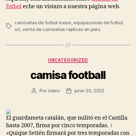
futbol
eche un vistazo a nuestra página web.
camisetas de futbol messi
,
equipaciones de futbol
Etiquetas
url
,
venta de camisetas replicas en peru
Categorías
UNCATEGORIZED
camisa football
Por
istern
junio 20, 2022
Autor
Fecha
de
de
la
la
entrada
entrada
El guardameta catalán, que militó en el Castilla
hasta 2007, firma por cinco temporadas. ↑
«Quique Setién firmará por tres temporadas con