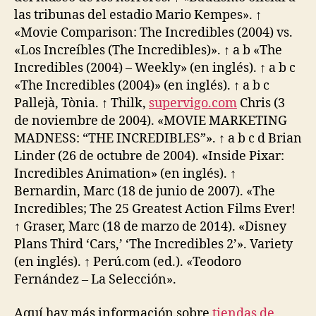
las tribunas del estadio Mario Kempes». ↑
«Movie Comparison: The Incredibles (2004) vs.
«Los Increíbles (The Incredibles)». ↑ a b «The
Incredibles (2004) – Weekly» (en inglés). ↑ a b c
«The Incredibles (2004)» (en inglés). ↑ a b c
Pallejà, Tònia. ↑ Thilk,
supervigo.com
Chris (3
de noviembre de 2004). «MOVIE MARKETING
MADNESS: “THE INCREDIBLES”». ↑ a b c d Brian
Linder (26 de octubre de 2004). «Inside Pixar:
Incredibles Animation» (en inglés). ↑
Bernardin, Marc (18 de junio de 2007). «The
Incredibles; The 25 Greatest Action Films Ever!
↑ Graser, Marc (18 de marzo de 2014). «Disney
Plans Third ‘Cars,’ ‘The Incredibles 2’». Variety
(en inglés). ↑ Perú.com (ed.). «Teodoro
Fernández – La Selección».
Aquí hay más información sobre
tiendas de