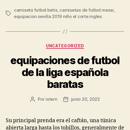
camiseta futbol betis
,
camisetas de futbol messi
,
Etiquetas
equipacion sevilla 2019 niño el corte ingles
Categorías
UNCATEGORIZED
equipaciones de futbol
de la liga española
baratas
Por
istern
junio 20, 2022
Autor
Fecha
de
de
la
la
entrada
entrada
Su principal prenda era el caftán, una túnica
abierta larga hasta los tobillos, generalmente de